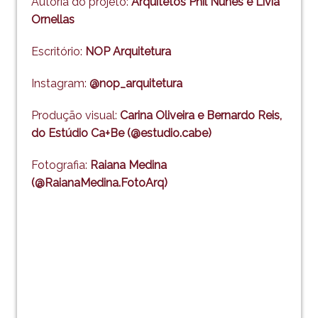
Autoria do projeto:
Arquitetos Phil Nunes e Livia
Ornellas
Escritório:
NOP Arquitetura
Instagram:
@nop_arquitetura
Produção visual:
Carina Oliveira e Bernardo Reis,
do Estúdio Ca+Be (@estudio.cabe)
Fotografia:
Raiana Medina
(@RaianaMedina.FotoArq)