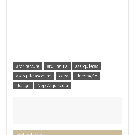
architecture
arquitetura
asarquitetas
asarquitetasonline
capa
decoração
design
Nop Arquitetura